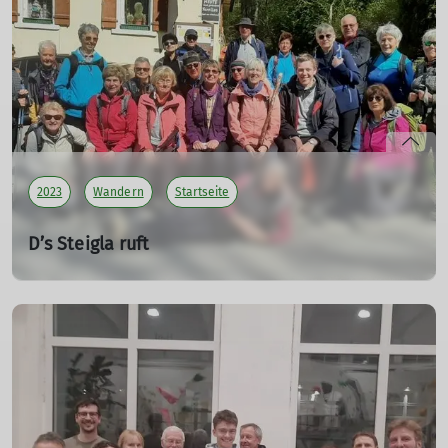
Wenn ich an das gestrige Anklettern der Jugend im
Steinicht zurückdenke, erscheint ein Lächeln auf meinem
Gesicht, denn es gab so viele schöne und erfüllende
Momente gestern.
mehr erfahren
2023
Wandern
Startseite
D’s Steigla ruft
01.05.2023
mehr erfahren