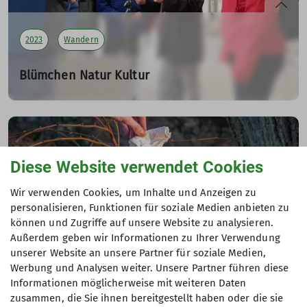
Karl Lämmer
2023
Wandern
mehr erfahren
Blümchen Natur Kultur
Wanderung in Wünschendorf
02.02.2023
mehr erfahren
Diese Website verwendet Cookies
Wir verwenden Cookies, um Inhalte und Anzeigen zu
personalisieren, Funktionen für soziale Medien anbieten zu
können und Zugriffe auf unsere Website zu analysieren.
Außerdem geben wir Informationen zu Ihrer Verwendung
325 - Sektion Gera
2023
JDAV
Klettern
unserer Website an unsere Partner für soziale Medien,
Werbung und Analysen weiter. Unsere Partner führen diese
Wandern
Startseite
Informationen möglicherweise mit weiteren Daten
zusammen, die Sie ihnen bereitgestellt haben oder die sie
Frühjahrsputz in Gera