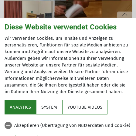
Diese Website verwendet Cookies
325 - Sektion Gera
2022
Dezember 2022
Wir verwenden Cookies, um Inhalte und Anzeigen zu
Weihnachtsfeier im Lutherhaus Gera
personalisieren, Funktionen für soziale Medien anbieten zu
können und Zugriffe auf unsere Website zu analysieren.
02.12.2022
Außerdem geben wir Informationen zu Ihrer Verwendung
Am 02.12. 2022 fand unsere diesjährige Weihnachtsfeier
unserer Website an unsere Partner für soziale Medien,
Andere Themen
im Lutherhaus Gera statt. Dank gilt hierfür Regina Sterna
Werbung und Analysen weiter. Unsere Partner führen diese
und ihren Helfern welche dem Fest einen würdigen
Informationen möglicherweise mit weiteren Daten
Rahmen gaben. Da es an dem Tag frisch geschneit hatte
zusammen, die Sie ihnen bereitgestellt haben oder die sie
325 - Sektion Gera
Juni 2022
Klettern
schmeckte der Glühwein und der Tee umsobesser. Ein
im Rahmen Ihrer Nutzung der Dienste gesammelt haben.
Trio mit Akkordeon stimmte zu Weihnachtsliedern an
und nach anfänglicher Startschwierigkeiten wurde es ein
ANALYTICS
SYSTEM
YOUTUBE VIDEOS
geselliger Abend. Am Klavier unterhielt uns Gabriele
Sektion
Henne mit einem schönen Stück. Und unser Veteran
übergab uns sein Buch für unsere Bibliothek mit seiner
Akzeptieren (Übertragung von Nutzerdaten und Cookie)
Aktuelles
Lebensgeschichte welche vom Deutschen Alpenverein