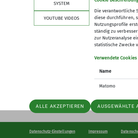
Cookie Beschreibun
SYSTEM
Die verantwortliche 
diese durchführen, s
YOUTUBE VIDEOS
Nutzungsprofile erste
Sektion
Aktu
ständig zu verbessern
zur Nutzeranalyse ei
Geschäftsstelle
Termine 
statistische Zwecke v
Mitglied werden
Newslett
Vorstand
Aktuelle
Verwendete Cookies
Abteilung Wandern
Name
Abteilung Klettern
JDAV in der Sektion Gera
Matomo
ALLE AKZEPTIEREN
AUSGEWÄHLTE 
Datenschutz-Einstellungen
Impressum
Datensch