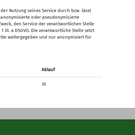
 der Nutzung seines Service durch bzw. lässt
n anonymisierte oder pseudonymisierte
Sektion Gera des Deutschen
Zweck, den Service der verantwortlichen Stelle
Alpenvereins e.V.
1 lit. a DSGVO. Die verantwortliche Stelle setzt
ritte weitergegeben und nur anonymisiert für
Rudolf-Diener-Straße 4
07545 Gera
Telefon +4915208590974
Ablauf
Kontakt
30