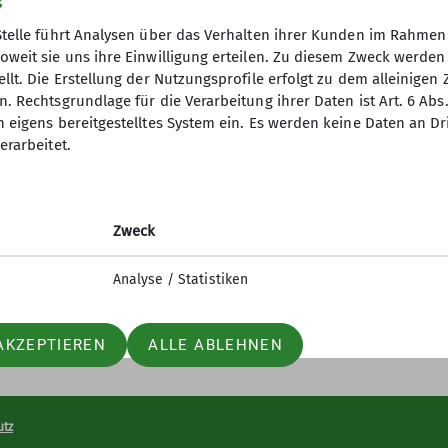
g
Stelle führt Analysen über das Verhalten ihrer Kunden im Rahmen
oweit sie uns ihre Einwilligung erteilen. Zu diesem Zweck werde
llt. Die Erstellung der Nutzungsprofile erfolgt zu dem alleinigen 
elles
. Rechtsgrundlage für die Verarbeitung ihrer Daten ist Art. 6 Abs. 
n eigens bereitgestelltes System ein. Es werden keine Daten an D
& Veranstaltungen
erarbeitet.
er
s Mitteilungsheft
Zweck
Analyse / Statistiken
AKZEPTIEREN
ALLE ABLEHNEN
utz