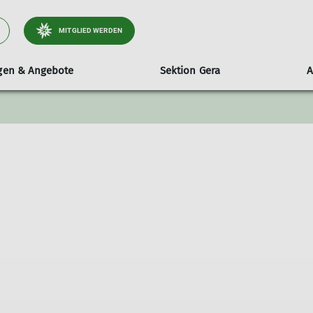
MITGLIED WERDEN
ngen & Angebote
Sektion Gera
A
ltungen
stand
Wandern
mobile Kletterwand
Tourenberichte
Sektionsheft
Entdecke
ender
itglieder & Sitzungstermine
Wanderleiter
Technische Daten
Aktuelle Ausgabe
Der Kletter
e & Beschlüsse
Hinweise & Teilnahmebedingungen
Ausleihen
Archiv
Öffnungzeit
Frauensportgruppe
Routen
Geschäftsordnung Wanderleiter
Wandergruppe
TGW-Informationen