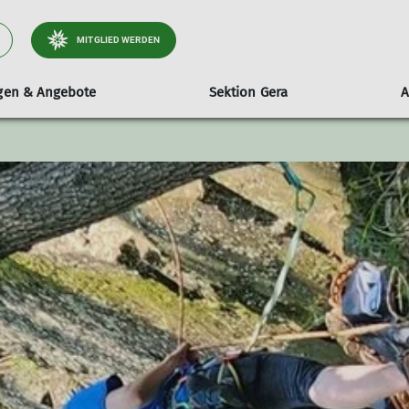
MITGLIED WERDEN
ngen & Angebote
Sektion Gera
A
ltungen
stand
Wandern
mobile Kletterwand
Tourenberichte
Sektionsheft
Entdecke
ender
itglieder & Sitzungstermine
Wanderleiter
Technische Daten
Aktuelle Ausgabe
Der Kletter
e & Beschlüsse
Hinweise & Teilnahmebedingungen
Ausleihen
Archiv
Öffnungzeit
Frauensportgruppe
Routen
Geschäftsordnung Wanderleiter
Wandergruppe
TGW-Informationen