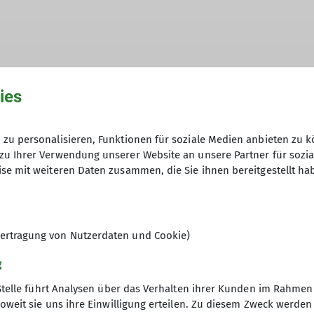
ies
werkstatt
zu personalisieren, Funktionen für soziale Medien anbieten zu k
; Kletterausflüge am WE
zu Ihrer Verwendung unserer Website an unsere Partner für sozi
se mit weiteren Daten zusammen, die Sie ihnen bereitgestellt ha
 speziell auf das Sportklettern, um Kenntnisse und Fä
sonderes Augenmerk auf Muskulatur und Bewegung.
ertragung von Nutzerdaten und Cookie)
g
werkstatt
Stelle führt Analysen über das Verhalten ihrer Kunden im Rahmen
oweit sie uns ihre Einwilligung erteilen. Zu diesem Zweck werde
; Kletterausflüge am WE