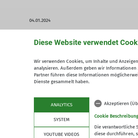
04.01.2024
325 - Sektion Gera
2023
JDAV
Startseite
Diese Website verwendet Cook
- Training: Di 18 – 20 Uhr in der alten Holz
Wir verwenden Cookies, um Inhalte und Anzeigen 
- jährliche Ausflüge Alpin Sommer/ Winter
analysieren. Außerdem geben wir Informationen 
Partner führen diese Informationen möglicherwei
Unser wöchentliches Training richtet sich
Dienste gesammelt haben.
oder zum fit bleiben. Dabei legen wir be
Akzeptieren (Üb
ANALYTICS
Kraftwerk Süd
Cookie Beschreibun
SYSTEM
- Training: Di 18 – 20 Uhr in der alten Holz
Die verantwortliche 
diese durchführen, s
YOUTUBE VIDEOS
- jährliche Ausflüge Alpin Sommer/ Winter