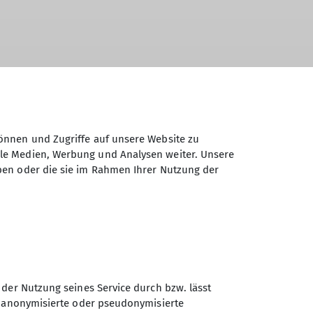
önnen und Zugriffe auf unsere Website zu
ale Medien, Werbung und Analysen weiter. Unsere
ben oder die sie im Rahmen Ihrer Nutzung der
higkeiten stetig auszubauen, verbessern
 der Nutzung seines Service durch bzw. lässt
n anonymisierte oder pseudonymisierte