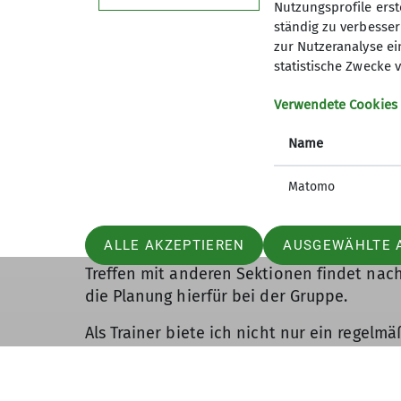
Nutzungsprofile erste
ständig zu verbessern
Unser wöchentliches Training richtet sich
zur Nutzeranalyse ei
oder zum fit bleiben. Dabei legen wir be
statistische Zwecke v
Wir treffen uns jeden Dienstag und zusät
Verwendete Cookies
vermitteln/ erlernen oder die eigenen Ken
Hochtouren Sommer und Winter. Unsere Gr
Name
Hochgebirge. Unsere Ausflüge arbeiten wir
liegt das Ziel darin, den Teilnehmern den 
Matomo
Geländearten bzw. Sportarten sowie den U
jeden was dabei, für den einen ist es nur
ALLE AKZEPTIEREN
AUSGEWÄHLTE 
Touren zu planen oder dafür fit und gewa
Treffen mit anderen Sektionen findet nach
die Planung hierfür bei der Gruppe.
Als Trainer biete ich nicht nur ein regelm
einfach andere Leute zum Klettern kennenl
Klettergebiet kümmern.