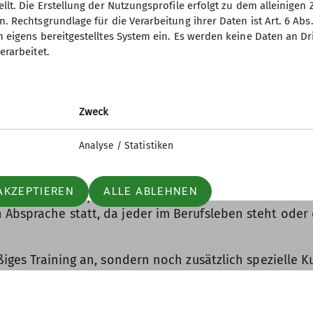
llt. Die Erstellung der Nutzungsprofile erfolgt zu dem alleinigen 
. Rechtsgrundlage für die Verarbeitung ihrer Daten ist Art. 6 Abs. 
 speziell auf das Sportklettern, um Kenntnisse und Fä
n eigens bereitgestelltes System ein. Es werden keine Daten an D
sonderes Augenmerk auf Muskulatur und Bewegung.
erarbeitet.
zlich nach Absprache, um gemeinsam Sport zu machen,
ntnisse aufzufrischen. Zudem trainieren wir Technik u
uppe geht jährlich einmal in Sommer sowie einmal i
Zweck
 gemeinsam aus, je nach Trainingsstand und wo auch j
Umgang mit alpinen Materialien, Konstitution, Technik
Analyse / Statistiken
mgang mit der Natur/ Umwelt zu vermitteln oder zu ve
 Training, den anderen ist es das beisammen sein und 
AKZEPTIEREN
ALLE ABLEHNEN
ppnet zu sein. Sportklettern in den heimischen Gebie
 Absprache statt, da jeder im Berufsleben steht oder e
äßiges Training an, sondern noch zusätzlich spezielle
ernen kann. Zudem organisiere ich eine Arbeitsgruppe,