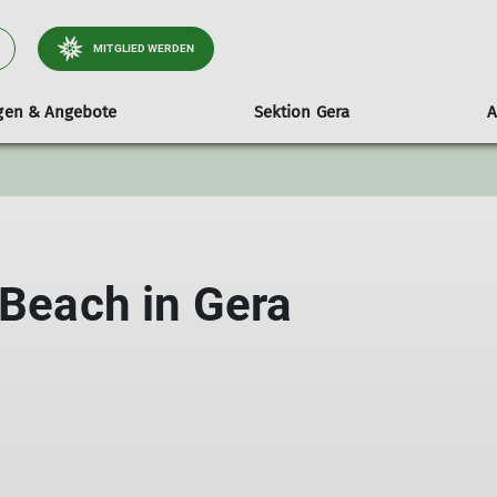
MITGLIED WERDEN
ngen & Angebote
Sektion Gera
A
ltungen
stand
Wandern
mobile Kletterwand
Tourenberichte
Sektionsheft
Entdecke
ender
itglieder & Sitzungstermine
Wanderleiter
Technische Daten
Aktuelle Ausgabe
Der Kletter
e & Beschlüsse
Hinweise & Teilnahmebedingungen
Ausleihen
Archiv
Öffnungzeit
 Beach in Gera
Frauensportgruppe
Routen
Geschäftsordnung Wanderleiter
Wandergruppe
TGW-Informationen