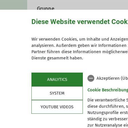
Gruppe
Diese Website verwendet Cook
Klettergruppe
Wir verwenden Cookies, um Inhalte und Anzeigen 
analysieren. Außerdem geben wir Informationen 
Partner führen diese Informationen möglicherwei
Egal ob Du gerade erst anfangen
Dienste gesammelt haben.
etwas zu bieten.
Details
Akzeptieren (Üb
ANALYTICS
Cookie Beschreibun
SYSTEM
Die verantwortliche 
diese durchführen, s
YOUTUBE VIDEOS
Nutzungsprofile erste
Sektion
Aktu
ständig zu verbessern
zur Nutzeranalyse ei