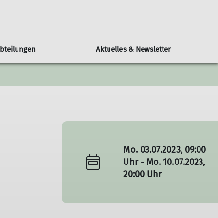
bteilungen
Aktuelles & Newsletter
rturm Ronneburg
Geschäftsstelle
Klettern
Materialverleih
Geraer Hütte
turm
Vereinsheim
Klettergruppe
en/ Veranstaltungen
Bibliothek
Kletterwand Zabelgymnasium
Touren & Berichte
Ausleihe
Mo. 03.07.2023, 09:00
Uhr - Mo. 10.07.2023,
20:00 Uhr