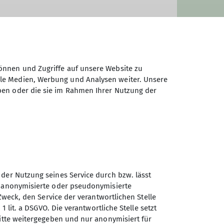
önnen und Zugriffe auf unsere Website zu
ale Medien, Werbung und Analysen weiter. Unsere
ben oder die sie im Rahmen Ihrer Nutzung der
, wir haben definitiv für Dich
 der Nutzung seines Service durch bzw. lässt
n anonymisierte oder pseudonymisierte
Sektion Gera des Deutschen
Zweck, den Service der verantwortlichen Stelle
Alpenvereins e.V.
1 lit. a DSGVO. Die verantwortliche Stelle setzt
ritte weitergegeben und nur anonymisiert für
Rudolf-Diener-Straße 4