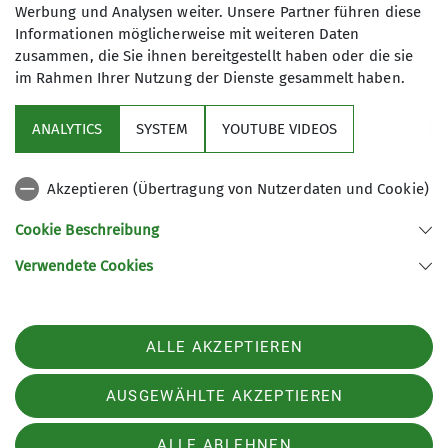
Werbung und Analysen weiter. Unsere Partner führen diese
© OpenStreetMap Contributors |
MapLibre
Informationen möglicherweise mit weiteren Daten
zusammen, die Sie ihnen bereitgestellt haben oder die sie
im Rahmen Ihrer Nutzung der Dienste gesammelt haben.
ANALYTICS
SYSTEM
YOUTUBE VIDEOS
Sektion
Akzeptieren (Übertragung von Nutzerdaten und Cookie)
Aktuelles
Cookie Beschreibung
Verwendete Cookies
Sektion Gera des Deutschen Alpenvereins e.V.
Rudolf-Diener-Straße 4
07545 Gera
ALLE AKZEPTIEREN
Telefon +4915208590974
Kontakt
AUSGEWÄHLTE AKZEPTIEREN
ALLE ABLEHNEN