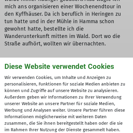
mich ans organisieren einer Wochenendtour in
den Kyffhäuser. Da ich beruflich in Heringen zu
tun hatte und in der Mühle in Hamma schon
gewohnt hatte, bestellte ich die
Wanderunterkunft mitten im Wald. Dort wo die
Straße aufhört, wollten wir übernachten.
Diese Website verwendet Cookies
Nach einem schönen Grillabend mit Erzählungen
über Erlebnisse bei Wanderungen begann der
Wir verwenden Cookies, um Inhalte und Anzeigen zu
personalisieren, Funktionen für soziale Medien anbieten zu
nächste Tag mit den Vorbereitungen zu unserer
können und Zugriffe auf unsere Website zu analysieren.
Wanderung zum Kaiser Wilhelm Denkmal auf der
Außerdem geben wir Informationen zu Ihrer Verwendung
Reichsburg Kyffhausen.
unserer Website an unsere Partner für soziale Medien,
Werbung und Analysen weiter. Unsere Partner führen diese
Mit den Autos fuhren wir nach Kelbra. Hier
Informationen möglicherweise mit weiteren Daten
begann unsere Wanderung entlang des
zusammen, die Sie ihnen bereitgestellt haben oder die sie
Kyffhäuser Gebirges nach Tilleda. Dort erfolgte
im Rahmen Ihrer Nutzung der Dienste gesammelt haben.