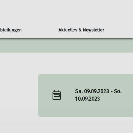
bteilungen
Aktuelles & Newsletter
rturm Ronneburg
Geschäftsstelle
Klettern
Materialverleih
Geraer Hütte
turm
Vereinsheim
Klettergruppe
en/ Veranstaltungen
Bibliothek
Kletterwand Zabelgymnasium
Touren & Berichte
Ausleihe
Sa. 09.09.2023 - So.
10.09.2023