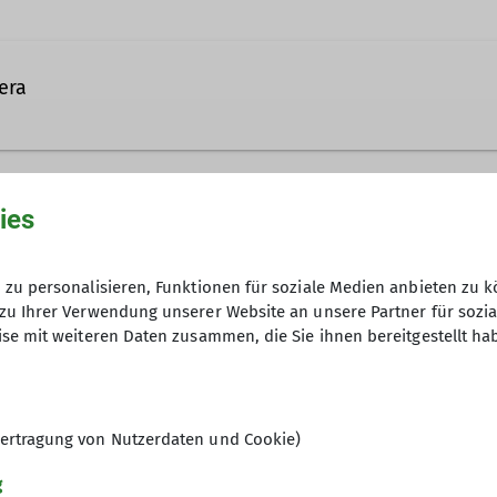
Ämter
era
Jugendgruppenleiter*in
und Jugendliche
on Gera bietet derzeit vier Trainingsgruppen an:
18.00 Uhr: Jugendgruppe
ies
Anmeldung: bis 07.07.2023 bei Simo
 18.00 Uhr: Eltern-Kind Gruppe
s 18.30 Uhr: Jugendgruppe
s 18.30 Uhr: Kinder-/Jugendgruppe
zu personalisieren, Funktionen für soziale Medien anbieten zu k
zu Ihrer Verwendung unserer Website an unsere Partner für sozi
00 Uhr: Klettertreff für Interessierte
07.08.2023
se mit weiteren Daten zusammen, die Sie ihnen bereitgestellt ha
ranstaltungen und Ausflüge durch.
ertragung von Nutzerdaten und Cookie)
g