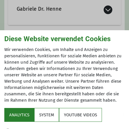
Gabriele Dr. Henne
036605 902029
Diese Website verwendet Cookies
Gruppe
gabriele.henne@alpenverein-
Wir verwenden Cookies, um Inhalte und Anzeigen zu
gera.de
personalisieren, Funktionen für soziale Medien anbieten zu
können und Zugriffe auf unsere Website zu analysieren.
Wandergruppe
Außerdem geben wir Informationen zu Ihrer Verwendung
unserer Website an unsere Partner für soziale Medien,
Qualifikationen
Werbung und Analysen weiter. Unsere Partner führen diese
Wir wandern in Gera, in der Umgebung
Informationen möglicherweise mit weiteren Daten
Wanderführerin = Übungsleiterin C
zusammen, die Sie ihnen bereitgestellt haben oder die sie
und natürlich auch in den Mittel- und
Breitensport/Wandern
im Rahmen Ihrer Nutzung der Dienste gesammelt haben.
Hochgebirgen. Unsere Sektion verfügt
über viele aktive Wanderer und über
DAV-Wanderleiterin
ANALYTICS
SYSTEM
YOUTUBE VIDEOS
ein vielfältiges Angebot an
Sektion
Gemeinschaftswanderungen. Dabei