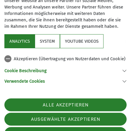
unserer Website an unsere Partner für soziale Medien,
Werbung und Analysen weiter. Unsere Partner führen diese
Wir wandern in Gera, in der Umgebung
Informationen möglicherweise mit weiteren Daten
zusammen, die Sie ihnen bereitgestellt haben oder die sie
und natürlich auch in den Mittel- und
im Rahmen Ihrer Nutzung der Dienste gesammelt haben.
Hochgebirgen. Unsere Sektion verfügt
über viele aktive Wanderer und über
ANALYTICS
SYSTEM
YOUTUBE VIDEOS
ein vielfältiges Angebot an
Sektion
Gemeinschaftswanderungen. Dabei
spielen das Miteinander und die
Akzeptieren (Übertragung von Nutzerdaten und Cookie)
Aktuelles
Entdeckung unserer näheren und
Cookie Beschreibung
mittelfernen Umgebung eine wichtige
Rolle. Gemeinsam wollen wir allen
Verwendete Cookies
Sektion Gera des Deutschen Alpenvereins e.V.
Interessierten ein Angebot machen,
sich naturnah zu bewegen. Wir
Rudolf-Diener-Straße 4
07545 Gera
wecken das Interesse an der Natur, an
ALLE AKZEPTIEREN
Telefon +4915208590974
unseren Kulturgütern und an
geologischen Besonderheiten. Unsere
Kontakt
AUSGEWÄHLTE AKZEPTIEREN
Wanderleiter organisieren teilweise
seit vielen Jahren Wanderungen und