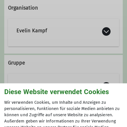
Organisation
Evelin Kampf
0176 522 994 93
Gruppe
Ämter
Wandergruppe
Wanderleiterin
Diese Website verwendet Cookies
Wir verwenden Cookies, um Inhalte und Anzeigen zu
Wir wandern in Gera, in der Umgebung
personalisieren, Funktionen für soziale Medien anbieten zu
und natürlich auch in den Mittel- und
können und Zugriffe auf unsere Website zu analysieren.
Preis
Außerdem geben wir Informationen zu Ihrer Verwendung
Hochgebirgen. Unsere Sektion verfügt