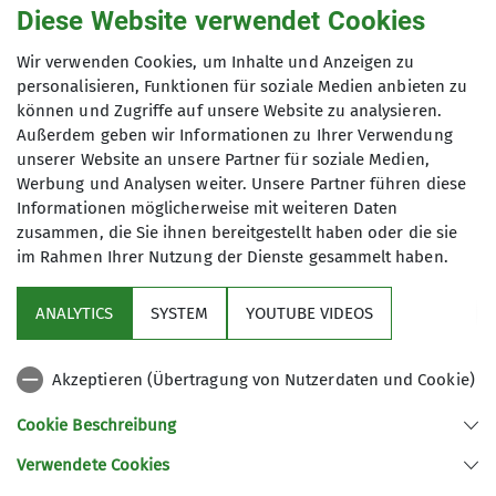
Diese Website verwendet Cookies
Gruppe
0176 2000 41 57
Wir verwenden Cookies, um Inhalte und Anzeigen zu
personalisieren, Funktionen für soziale Medien anbieten zu
können und Zugriffe auf unsere Website zu analysieren.
Wandergruppe
Außerdem geben wir Informationen zu Ihrer Verwendung
Ämter
unserer Website an unsere Partner für soziale Medien,
Werbung und Analysen weiter. Unsere Partner führen diese
Wanderleiterin
Wir wandern in Gera, in der Umgebung
Informationen möglicherweise mit weiteren Daten
zusammen, die Sie ihnen bereitgestellt haben oder die sie
und natürlich auch in den Mittel- und
im Rahmen Ihrer Nutzung der Dienste gesammelt haben.
Hochgebirgen. Unsere Sektion verfügt
über viele aktive Wanderer und über
ANALYTICS
SYSTEM
YOUTUBE VIDEOS
ein vielfältiges Angebot an
Sektion
Gemeinschaftswanderungen. Dabei
spielen das Miteinander und die
Akzeptieren (Übertragung von Nutzerdaten und Cookie)
Aktuelles
Entdeckung unserer näheren und
Cookie Beschreibung
mittelfernen Umgebung eine wichtige
Rolle. Gemeinsam wollen wir allen
Verwendete Cookies
Sektion Gera des Deutschen Alpenvereins e.V.
Interessierten ein Angebot machen,