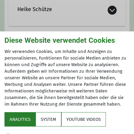
Heike Schütze
036606 612 80
Diese Website verwendet Cookies
Gruppe
0152 0486 5786
Wir verwenden Cookies, um Inhalte und Anzeigen zu
personalisieren, Funktionen für soziale Medien anbieten zu
können und Zugriffe auf unsere Website zu analysieren.
Wandergruppe
Außerdem geben wir Informationen zu Ihrer Verwendung
Ämter
unserer Website an unsere Partner für soziale Medien,
Werbung und Analysen weiter. Unsere Partner führen diese
Wanderleiterin
Wir wandern in Gera, in der Umgebung
Informationen möglicherweise mit weiteren Daten
zusammen, die Sie ihnen bereitgestellt haben oder die sie
und natürlich auch in den Mittel- und
im Rahmen Ihrer Nutzung der Dienste gesammelt haben.
Hochgebirgen. Unsere Sektion verfügt
über viele aktive Wanderer und über
ANALYTICS
SYSTEM
YOUTUBE VIDEOS
ein vielfältiges Angebot an
Sektion
Gemeinschaftswanderungen. Dabei