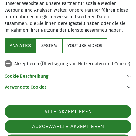
unserer Website an unsere Partner für soziale Medien,
Werbung und Analysen weiter. Unsere Partner führen diese
Wanderleiterin
Wir wandern in Gera, in der Umgebung
Informationen möglicherweise mit weiteren Daten
zusammen, die Sie ihnen bereitgestellt haben oder die sie
und natürlich auch in den Mittel- und
im Rahmen Ihrer Nutzung der Dienste gesammelt haben.
Hochgebirgen. Unsere Sektion verfügt
über viele aktive Wanderer und über
ANALYTICS
SYSTEM
YOUTUBE VIDEOS
ein vielfältiges Angebot an
Sektion
Gemeinschaftswanderungen. Dabei
spielen das Miteinander und die
Akzeptieren (Übertragung von Nutzerdaten und Cookie)
Aktuelles
Entdeckung unserer näheren und
Cookie Beschreibung
mittelfernen Umgebung eine wichtige
Rolle. Gemeinsam wollen wir allen
Verwendete Cookies
Sektion Gera des Deutschen Alpenvereins e.V.
Interessierten ein Angebot machen,
sich naturnah zu bewegen. Wir
Rudolf-Diener-Straße 4
07545 Gera
wecken das Interesse an der Natur, an
ALLE AKZEPTIEREN
Telefon +4915208590974
unseren Kulturgütern und an
geologischen Besonderheiten. Unsere
Kontakt
AUSGEWÄHLTE AKZEPTIEREN
Wanderleiter organisieren teilweise