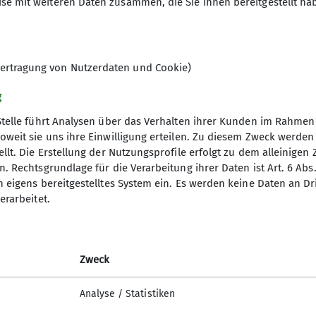
se mit weiteren Daten zusammen, die Sie ihnen bereitgestellt ha
n Besonderheiten. Unsere Wanderleiter organisieren te
ese Erfahrung ein großartiges Erlebnis anbieten. Un
km und am Donnerstag als "Blümchentour" mit ca. 8 km
ertragung von Nutzerdaten und Cookie)
g
Stelle führt Analysen über das Verhalten ihrer Kunden im Rahmen
oweit sie uns ihre Einwilligung erteilen. Zu diesem Zweck werde
llt. Die Erstellung der Nutzungsprofile erfolgt zu dem alleinigen 
elles
. Rechtsgrundlage für die Verarbeitung ihrer Daten ist Art. 6 Abs. 
n eigens bereitgestelltes System ein. Es werden keine Daten an D
& Veranstaltungen
erarbeitet.
er
s Mitteilungsheft
Zweck
Analyse / Statistiken