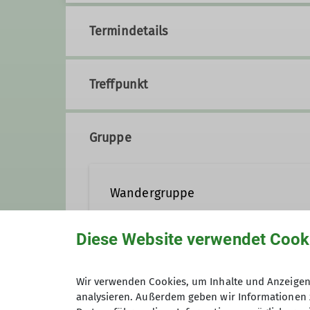
Termindetails
Treffpunkt
Gruppe
Wandergruppe
Diese Website verwendet Cook
Wir wandern in Gera, in der Umg
viele aktive Wanderer und über 
Anmeldung
und die Entdeckung unserer näh
Wir verwenden Cookies, um Inhalte und Anzeigen 
analysieren. Außerdem geben wir Informationen 
Interessierten ein Angebot mach