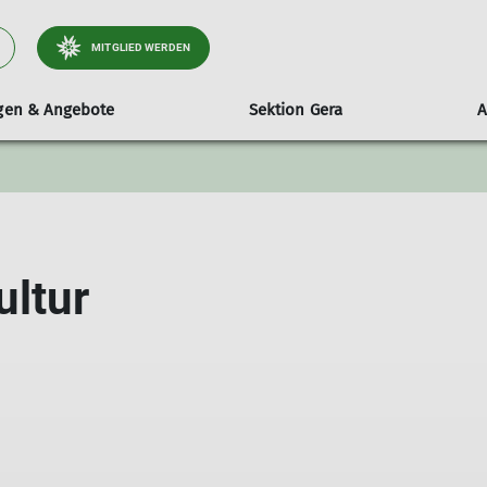
MITGLIED WERDEN
ngen & Angebote
Sektion Gera
A
ltungen
stand
Wandern
mobile Kletterwand
Tourenberichte
Sektionsheft
Entdecke
ender
itglieder & Sitzungstermine
Wanderleiter
Technische Daten
Aktuelle Ausgabe
Der Kletter
e & Beschlüsse
Hinweise & Teilnahmebedingungen
Ausleihen
Archiv
Öffnungzeit
ltur
Frauensportgruppe
Routen
Geschäftsordnung Wanderleiter
Wandergruppe
TGW-Informationen