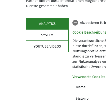
Partner führen diese Informationen möglicherwei
Kulturgütern und an geologische
Dienste gesammelt haben.
Wanderungen und können über di
Mittwoch mit Touren von 10-14 
Tour mit mehr als 15 km statt.
Akzeptieren (Üb
ANALYTICS
Cookie Beschreibun
Details
SYSTEM
Die verantwortliche 
diese durchführen, s
YOUTUBE VIDEOS
Nutzungsprofile erste
Sektion
Aktu
ständig zu verbessern
zur Nutzeranalyse ei
Geschäftsstelle
Termine 
statistische Zwecke v
Mitglied werden
Newslett
Vorstand
Aktuelle
Verwendete Cookies
Abteilung Wandern
Name
Abteilung Klettern
JDAV in der Sektion Gera
Matomo