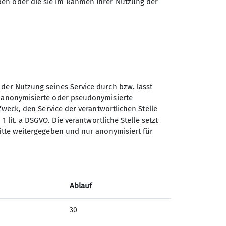
ben oder die sie im Rahmen Ihrer Nutzung der
ilweise seit vielen Jahren
sere Wanderungen finden i.d.R. am
 oder auch als anspruchsvollere
 der Nutzung seines Service durch bzw. lässt
n anonymisierte oder pseudonymisierte
Sektion Gera des Deutschen
Zweck, den Service der verantwortlichen Stelle
Alpenvereins e.V.
1 lit. a DSGVO. Die verantwortliche Stelle setzt
ritte weitergegeben und nur anonymisiert für
Rudolf-Diener-Straße 4
07545 Gera
Telefon +4915208590974
Ablauf
Kontakt
30