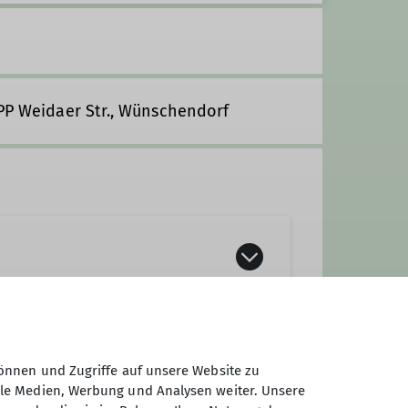
 PP Weidaer Str., Wünschendorf
rgen. Unsere Sektion verfügt über
n. Dabei spielen das Miteinander
 Gemeinsam wollen wir allen
önnen und Zugriffe auf unsere Website zu
ale Medien, Werbung und Analysen weiter. Unsere
sse an der Natur, an unseren