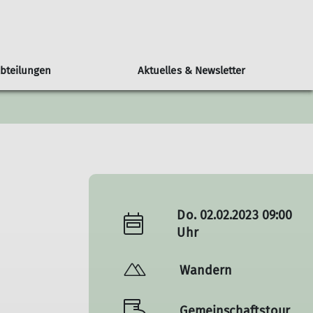
bteilungen
Aktuelles & Newsletter
rturm Ronneburg
Geschäftsstelle
Klettern
Materialverleih
Geraer Hütte
turm
Vereinsheim
Klettergruppe
en/ Veranstaltungen
Bibliothek
Kletterwand Zabelgymnasium
Touren & Berichte
Ausleihe
Do. 02.02.2023 09:00
Uhr
Wandern
Gemeinschaftstour