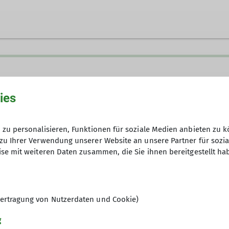
le.henne@alpenverein-gera.de
Ämter
ies
eitensport/Wandern
Wanderreferentin
W
zu personalisieren, Funktionen für soziale Medien anbieten zu k
zu Ihrer Verwendung unserer Website an unsere Partner für sozi
se mit weiteren Daten zusammen, die Sie ihnen bereitgestellt ha
ebung und natürlich auch in den Mittel- und Hochgebi
ein vielfältiges Angebot an Gemeinschaftswanderunge
eren und mittelfernen Umgebung eine wichtige Rolle.
en, sich naturnah zu bewegen. Wir wecken das Intere
ertragung von Nutzerdaten und Cookie)
n Besonderheiten. Unsere Wanderleiter organisieren te
ese Erfahrung ein großartiges Erlebnis anbieten. Un
g