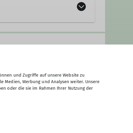
anderleiterin
önnen und Zugriffe auf unsere Website zu
ale Medien, Werbung und Analysen weiter. Unsere
ben oder die sie im Rahmen Ihrer Nutzung der
rgen. Unsere Sektion verfügt über
n. Dabei spielen das Miteinander
 Gemeinsam wollen wir allen
sse an der Natur, an unseren
ilweise seit vielen Jahren
sere Wanderungen finden i.d.R. am