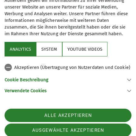
Außerdem geben wir Informationen zu Ihrer Verwendung
unserer Website an unsere Partner für soziale Medien,
Wanderleiterin
Werbung und Analysen weiter. Unsere Partner führen diese
Wir wandern in Gera, in der Umgebung
Informationen möglicherweise mit weiteren Daten
zusammen, die Sie ihnen bereitgestellt haben oder die sie
und natürlich auch in den Mittel- und
im Rahmen Ihrer Nutzung der Dienste gesammelt haben.
Hochgebirgen. Unsere Sektion verfügt
über viele aktive Wanderer und über
ANALYTICS
SYSTEM
YOUTUBE VIDEOS
ein vielfältiges Angebot an
Sektion
Gemeinschaftswanderungen. Dabei
spielen das Miteinander und die
Akzeptieren (Übertragung von Nutzerdaten und Cookie)
Aktuelles
Entdeckung unserer näheren und
Cookie Beschreibung
mittelfernen Umgebung eine wichtige
Rolle. Gemeinsam wollen wir allen
Verwendete Cookies
Sektion Gera des Deutschen Alpenvereins e.V.
Interessierten ein Angebot machen,
sich naturnah zu bewegen. Wir
Rudolf-Diener-Straße 4
07545 Gera
wecken das Interesse an der Natur, an
ALLE AKZEPTIEREN
Telefon +4915208590974
unseren Kulturgütern und an
geologischen Besonderheiten. Unsere
Kontakt
AUSGEWÄHLTE AKZEPTIEREN
Wanderleiter organisieren teilweise