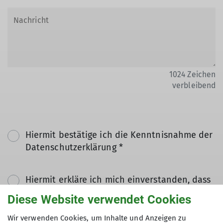
1024
Zeichen
verbleibend
Hiermit bestätige ich die Kenntnisnahme der
Datenschutzerklärung *
Hiermit erkläre ich mich einverstanden, dass
meine in das Kontaktformular eingegebenen
Diese Website verwendet Cookies
Daten elektronisch gesichert und zum Zweck
der Kontaktaufnahme verarbeitet und
Wir verwenden Cookies, um Inhalte und Anzeigen zu