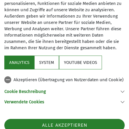
genutzt werden. Mir ist bekannt, dass ich
personalisieren, Funktionen für soziale Medien anbieten zu
können und Zugriffe auf unsere Website zu analysieren.
meine Einwilligung jederzeit wiederrufen
Außerdem geben wir Informationen zu Ihrer Verwendung
kann. *
unserer Website an unsere Partner für soziale Medien,
Werbung und Analysen weiter. Unsere Partner führen diese
Mit (*) markierte Felder
Informationen möglicherweise mit weiteren Daten
Absenden
sind Pflichtfelder
zusammen, die Sie ihnen bereitgestellt haben oder die sie
im Rahmen Ihrer Nutzung der Dienste gesammelt haben.
ANALYTICS
SYSTEM
YOUTUBE VIDEOS
Sektion
Akzeptieren (Übertragung von Nutzerdaten und Cookie)
Aktuelles
Cookie Beschreibung
Verwendete Cookies
Sektion Gera des Deutschen Alpenvereins e.V.
Rudolf-Diener-Straße 4
07545 Gera
ALLE AKZEPTIEREN
Telefon +4915208590974