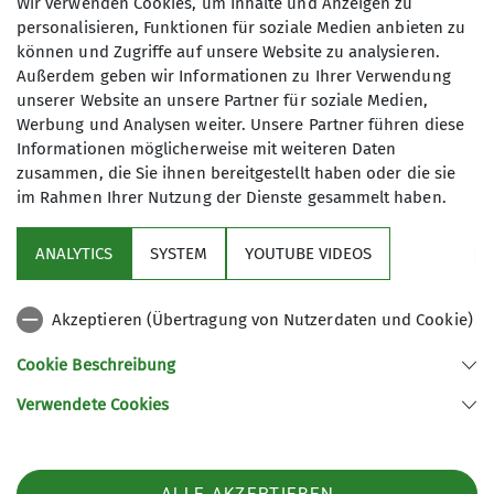
Wir verwenden Cookies, um Inhalte und Anzeigen zu
personalisieren, Funktionen für soziale Medien anbieten zu
können und Zugriffe auf unsere Website zu analysieren.
Ämter
Wandergruppe
Außerdem geben wir Informationen zu Ihrer Verwendung
unserer Website an unsere Partner für soziale Medien,
Wanderleiterin
Werbung und Analysen weiter. Unsere Partner führen diese
Wir wandern in Gera, in der Umgebung
Informationen möglicherweise mit weiteren Daten
zusammen, die Sie ihnen bereitgestellt haben oder die sie
und natürlich auch in den Mittel- und
im Rahmen Ihrer Nutzung der Dienste gesammelt haben.
Hochgebirgen. Unsere Sektion verfügt
über viele aktive Wanderer und über
ANALYTICS
SYSTEM
YOUTUBE VIDEOS
ein vielfältiges Angebot an
Sektion
Gemeinschaftswanderungen. Dabei
spielen das Miteinander und die
Akzeptieren (Übertragung von Nutzerdaten und Cookie)
Aktuelles
Entdeckung unserer näheren und
Cookie Beschreibung
mittelfernen Umgebung eine wichtige
Rolle. Gemeinsam wollen wir allen
Verwendete Cookies
Sektion Gera des Deutschen Alpenvereins e.V.
Interessierten ein Angebot machen,
sich naturnah zu bewegen. Wir
Rudolf-Diener-Straße 4
07545 Gera
wecken das Interesse an der Natur, an