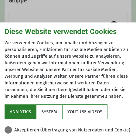
Gruppe
gabriele.henne@alpenverein-
gera.de
Wandergruppe
Diese Website verwendet Cookies
Qualifikationen
Wir verwenden Cookies, um Inhalte und Anzeigen zu
Wir wandern in Gera, in der Umgebung
personalisieren, Funktionen für soziale Medien anbieten zu
DAV-Wanderleiter
und natürlich auch in den Mittel- und
können und Zugriffe auf unsere Website zu analysieren.
Anmeldung
Außerdem geben wir Informationen zu Ihrer Verwendung
Hochgebirgen. Unsere Sektion verfügt
Wanderführerin = Übungsleiterin C
unserer Website an unsere Partner für soziale Medien,
über viele aktive Wanderer und über
Anfrage senden
Breitensport/Wandern
Werbung und Analysen weiter. Unsere Partner führen diese
ein vielfältiges Angebot an
Informationen möglicherweise mit weiteren Daten
Gemeinschaftswanderungen. Dabei
zusammen, die Sie ihnen bereitgestellt haben oder die sie
spielen das Miteinander und die
Ämter
im Rahmen Ihrer Nutzung der Dienste gesammelt haben.
Entdeckung unserer näheren und
mittelfernen Umgebung eine wichtige
Vorstandsmitglied
ANALYTICS
SYSTEM
YOUTUBE VIDEOS
Rolle. Gemeinsam wollen wir allen
Sektion
Interessierten ein Angebot machen,
Wanderreferentin
Wanderleiterin
Akzeptieren (Übertragung von Nutzerdaten und Cookie)
sich naturnah zu bewegen. Wir
Aktuelles