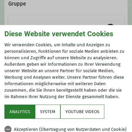
07545 Gera
Breitensport/Wandern
Gruppe
Ämter
Wandergruppe
Diese Website verwendet Cookies
Wanderleiter
Wir verwenden Cookies, um Inhalte und Anzeigen zu
Wir wandern in Gera, in der Umgebung
personalisieren, Funktionen für soziale Medien anbieten zu
stellv. Wanderreferent
können und Zugriffe auf unsere Website zu analysieren.
und natürlich auch in den Mittel- und
Preis
Außerdem geben wir Informationen zu Ihrer Verwendung
Hochgebirgen. Unsere Sektion verfügt
unserer Website an unsere Partner für soziale Medien,
über viele aktive Wanderer und über
3€
Werbung und Analysen weiter. Unsere Partner führen diese
ein vielfältiges Angebot an
Informationen möglicherweise mit weiteren Daten
Gemeinschaftswanderungen. Dabei
zusammen, die Sie ihnen bereitgestellt haben oder die sie
spielen das Miteinander und die
im Rahmen Ihrer Nutzung der Dienste gesammelt haben.
Entdeckung unserer näheren und
mittelfernen Umgebung eine wichtige
ANALYTICS
SYSTEM
YOUTUBE VIDEOS
Rolle. Gemeinsam wollen wir allen
Sektion
Interessierten ein Angebot machen,
Akzeptieren (Übertragung von Nutzerdaten und Cookie)