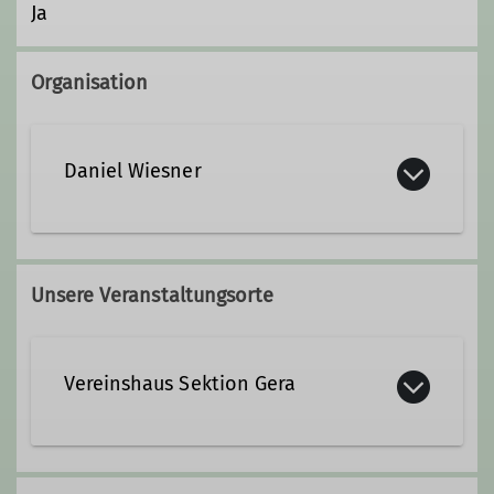
Ja
Organisation
Daniel Wiesner
0176 477 80 801
Unsere Veranstaltungsorte
daniel.wiesner@alpenverein-
gera.de
Vereinshaus Sektion Gera
Qualifikationen
Rudolf Diener Straße 4
Wanderführer = Übungsleiter C