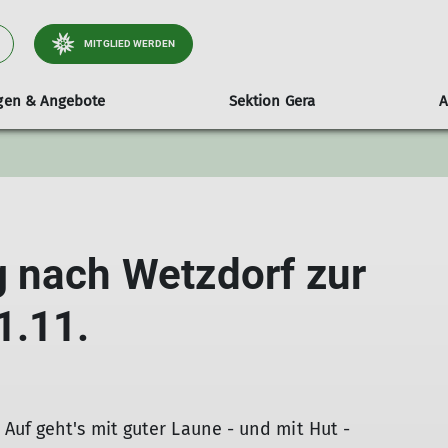
MITGLIED WERDEN
ngen & Angebote
Sektion Gera
A
ltungen
stand
Wandern
mobile Kletterwand
Tourenberichte
Sektionsheft
Entdecke
ender
itglieder & Sitzungstermine
Wanderleiter
Technische Daten
Aktuelle Ausgabe
Der Kletter
e & Beschlüsse
Hinweise & Teilnahmebedingungen
Ausleihen
Archiv
Öffnungzeit
 nach Wetzdorf zur
Frauensportgruppe
Routen
Geschäftsordnung Wanderleiter
Wandergruppe
1.11.
TGW-Informationen
Auf geht's mit guter Laune - und mit Hut -