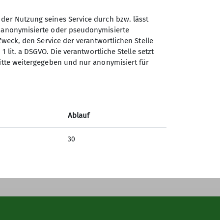
sere Wanderungen finden i.d.R. am
 oder auch als anspruchsvollere
 der Nutzung seines Service durch bzw. lässt
n anonymisierte oder pseudonymisierte
Sektion Gera des Deutschen
Zweck, den Service der verantwortlichen Stelle
Alpenvereins e.V.
1 lit. a DSGVO. Die verantwortliche Stelle setzt
ritte weitergegeben und nur anonymisiert für
Rudolf-Diener-Straße 4
07545 Gera
Telefon +4915208590974
Ablauf
Kontakt
30