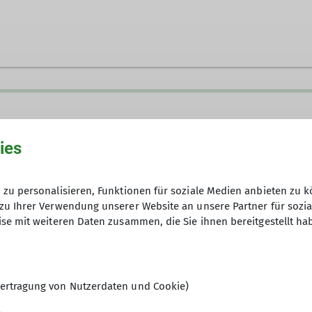
le.henne@alpenverein-gera.de
Ämter
ies
eitensport/Wandern
Wanderreferentin
W
zu personalisieren, Funktionen für soziale Medien anbieten zu k
zu Ihrer Verwendung unserer Website an unsere Partner für sozi
se mit weiteren Daten zusammen, die Sie ihnen bereitgestellt ha
ebung und natürlich auch in den Mittel- und Hochgebi
ein vielfältiges Angebot an Gemeinschaftswanderunge
eren und mittelfernen Umgebung eine wichtige Rolle.
en, sich naturnah zu bewegen. Wir wecken das Intere
ertragung von Nutzerdaten und Cookie)
n Besonderheiten. Unsere Wanderleiter organisieren te