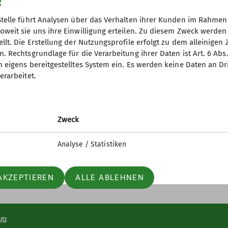
ese Erfahrung ein großartiges Erlebnis anbieten. Un
g
km und am Donnerstag als "Blümchentour" mit ca. 8 km
Stelle führt Analysen über das Verhalten ihrer Kunden im Rahmen
oweit sie uns ihre Einwilligung erteilen. Zu diesem Zweck werde
llt. Die Erstellung der Nutzungsprofile erfolgt zu dem alleinigen 
elles
. Rechtsgrundlage für die Verarbeitung ihrer Daten ist Art. 6 Abs. 
n eigens bereitgestelltes System ein. Es werden keine Daten an D
& Veranstaltungen
erarbeitet.
er
s Mitteilungsheft
Zweck
Analyse / Statistiken
AKZEPTIEREN
ALLE ABLEHNEN
utz