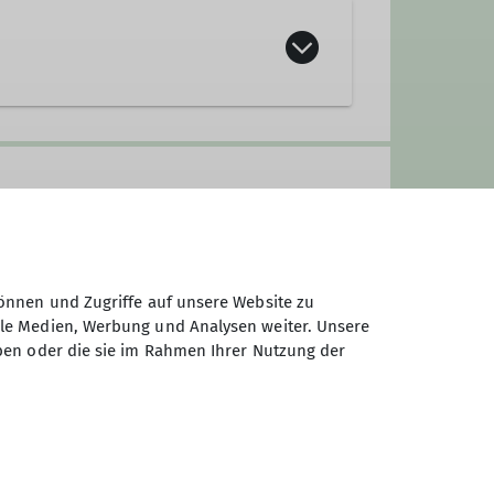
anderleiterin
önnen und Zugriffe auf unsere Website zu
ale Medien, Werbung und Analysen weiter. Unsere
ben oder die sie im Rahmen Ihrer Nutzung der
rgen. Unsere Sektion verfügt über
n. Dabei spielen das Miteinander
 Gemeinsam wollen wir allen
sse an der Natur, an unseren
ilweise seit vielen Jahren