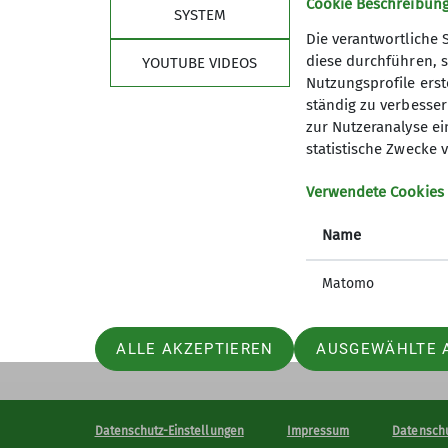
Wanderungen und können über di
Cookie Beschreibun
SYSTEM
Mittwoch mit Touren von 10-14 
Die verantwortliche 
Tour mit mehr als 15 km statt.
diese durchführen, s
YOUTUBE VIDEOS
Nutzungsprofile erste
Sektion
Aktu
ständig zu verbessern
Details
zur Nutzeranalyse ei
Geschäftsstelle
Termine 
statistische Zwecke v
Mitglied werden
Newslett
Vorstand
Aktuelle
Verwendete Cookies
Abteilung Wandern
Name
Abteilung Klettern
JDAV in der Sektion Gera
Matomo
ALLE AKZEPTIEREN
AUSGEWÄHLTE 
Datenschutz-Einstellungen
Impressum
Datensch