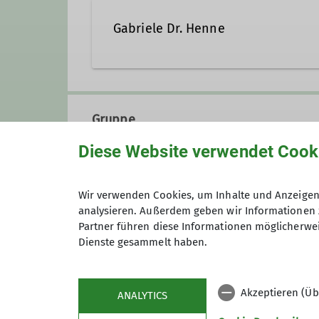
Gabriele Dr. Henne
036605 902029
gabrie
Gruppe
Qualifikationen
Diese Website verwendet Cook
Wandergruppe
Wanderführerin = Übungsleiterin C Br
Wir verwenden Cookies, um Inhalte und Anzeigen 
analysieren. Außerdem geben wir Informationen 
DAV-Wanderleiterin
Partner führen diese Informationen möglicherwei
Wir wandern in Gera, in der Umg
Dienste gesammelt haben.
viele aktive Wanderer und über 
und die Entdeckung unserer näh
Interessierten ein Angebot mach
Akzeptieren (Üb
ANALYTICS
Kulturgütern und an geologische