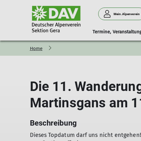
Mein.Alpenverein
Termine, Veranstaltu
Home
Touren
Mitgliedschaft
Jugend
Sektionsveransta
Der Vor
Wanderungen
Mitglied werden
Jugendgruppe
kompletter Jahreskal
Vorstandsm
Klettern
Eintrittsformular
Jugendausschuss
Jugendausschuss
Protokoll
Die 11. Wanderung
Mehrtagestouren
Mitgliedsbeiträge
Jugendtraining
Sektionsjugend (jDAV)
Skilanglauf
Versicherungsschutz
Aktuelles & Berichte
Vorstandssitzungen
Ehrenamtsbörse
Martinsgans am 1
Datenschutz in der Sektion
Wichtige Dokumente
Beschreibung
Dieses Topdatum darf uns nicht entgehen! 