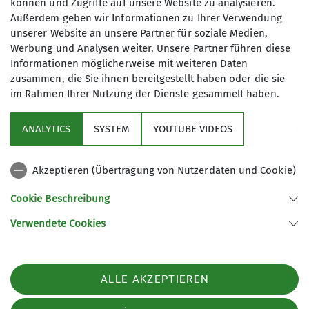
können und Zugriffe auf unsere Website zu analysieren.
Wandergruppe
Außerdem geben wir Informationen zu Ihrer Verwendung
unserer Website an unsere Partner für soziale Medien,
Qualifikationen
Werbung und Analysen weiter. Unsere Partner führen diese
Wir wandern in Gera, in der Umgebung
Informationen möglicherweise mit weiteren Daten
Wanderführer = Übungsleiter C
zusammen, die Sie ihnen bereitgestellt haben oder die sie
und natürlich auch in den Mittel- und
Breitensport/Wandern
im Rahmen Ihrer Nutzung der Dienste gesammelt haben.
Hochgebirgen. Unsere Sektion verfügt
über viele aktive Wanderer und über
ANALYTICS
SYSTEM
YOUTUBE VIDEOS
ein vielfältiges Angebot an
Ämter
Sektion
Gemeinschaftswanderungen. Dabei
spielen das Miteinander und die
Wanderleiter
Akzeptieren (Übertragung von Nutzerdaten und Cookie)
Aktuelles
Entdeckung unserer näheren und
Cookie Beschreibung
mittelfernen Umgebung eine wichtige
stellv. Wanderreferent
Rolle. Gemeinsam wollen wir allen
Verwendete Cookies
Sektion Gera des Deutschen Alpenvereins e.V.
Interessierten ein Angebot machen,
sich naturnah zu bewegen. Wir
Rudolf-Diener-Straße 4
07545 Gera
wecken das Interesse an der Natur, an
ALLE AKZEPTIEREN
Telefon +4915208590974
unseren Kulturgütern und an
geologischen Besonderheiten. Unsere
Kontakt