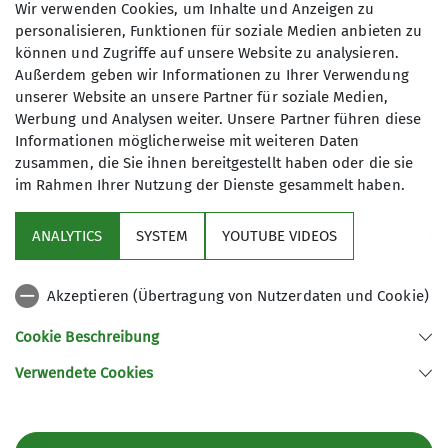
Mitteilungen der
Wir verwenden Cookies, um Inhalte und Anzeigen zu
personalisieren, Funktionen für soziale Medien anbieten zu
Sektion DAV Gera
können und Zugriffe auf unsere Website zu analysieren.
Außerdem geben wir Informationen zu Ihrer Verwendung
unserer Website an unsere Partner für soziale Medien,
Heft 3
Werbung und Analysen weiter. Unsere Partner führen diese
Informationen möglicherweise mit weiteren Daten
zusammen, die Sie ihnen bereitgestellt haben oder die sie
im Rahmen Ihrer Nutzung der Dienste gesammelt haben.
01.01.1992
ANALYTICS
SYSTEM
YOUTUBE VIDEOS
Mitteilungshefte
bis 2000
Akzeptieren (Übertragung von Nutzerdaten und Cookie)
Cookie Beschreibung
Das Heft 3 können Sie hier herunterladen:
Verwendete Cookies
HEFT 3 1992