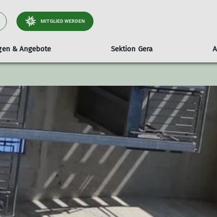
MITGLIED WERDEN
ngen & Angebote
Sektion Gera
A
ltungen
stand
Wandern
mobile Kletterwand
Tourenberichte
Sektionsheft
Entdecke
ender
itglieder & Sitzungstermine
Wanderleiter
Technische Daten
Aktuelle Ausgabe
Der Kletter
e & Beschlüsse
Hinweise & Teilnahmebedingungen
Ausleihen
Archiv
Öffnungzeit
Frauensportgruppe
Routen
Geschäftsordnung Wanderleiter
Wandergruppe
TGW-Informationen