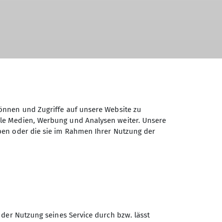
d das Equipment einsatzbereit. Gregor
önnen und Zugriffe auf unsere Website zu
und die Kollegen vom Bergbauförderverein,
ale Medien, Werbung und Analysen weiter. Unsere
ne alte Bergmannsutensilien und
ben oder die sie im Rahmen Ihrer Nutzung der
r klopfen wollte, lag über allem ein
d das Equipment einsatzbereit. Gregor
und die Kollegen vom Bergbauförderverein,
 der Nutzung seines Service durch bzw. lässt