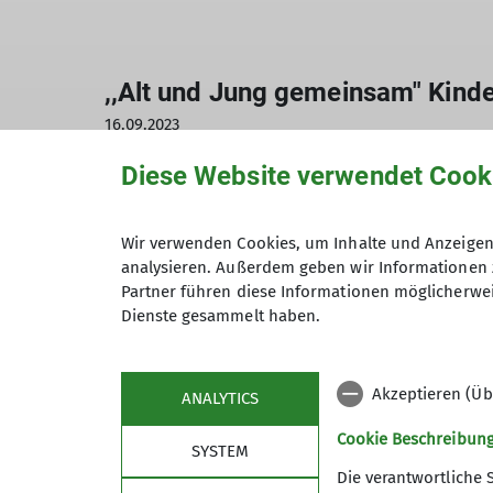
,,Alt und Jung gemeinsam" Kind
16.09.2023
Diese Website verwendet Cook
325 - Sektion Gera
2023
JDAV
Klettern
Star
Unsere Kletterer hatten das Event perfekt 
Wir verwenden Cookies, um Inhalte und Anzeigen 
hatte die Gurte und Seile verteilt, Stefa
analysieren. Außerdem geben wir Informationen 
die Christina eingeladen hatte, hatten ih
Partner führen diese Informationen möglicherwei
Dienste gesammelt haben.
interessante Fotoalben über die ehemalige
strahlender Sonnenschein.
Akzeptieren (Üb
ANALYTICS
Cookie Beschreibun
Unsere Kletterer hatten das Event perfekt 
SYSTEM
hatte die Gurte und Seile verteilt, Stefa
Die verantwortliche 