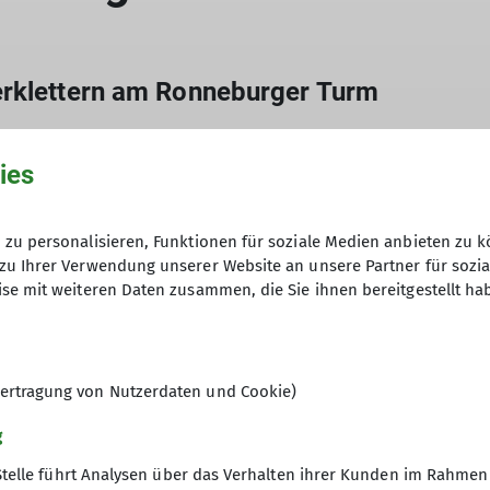
erklettern am Ronneburger Turm
ies
tseite
vorbereitet. Pünktlich 10.00 Uhr waren alle Helfer un
zu personalisieren, Funktionen für soziale Medien anbieten zu k
n die Zipline gespannt, die Hüpfburg war aufgeblasen 
zu Ihrer Verwendung unserer Website an unsere Partner für sozi
ren Stand aufgestellt. Darauf ausgebreitet verschiede
se mit weiteren Daten zusammen, die Sie ihnen bereitgestellt ha
n Wismutreviere. Als ob das Wetter uns auf die Schulte
ertragung von Nutzerdaten und Cookie)
g
vorbereitet. Pünktlich 10.00 Uhr waren alle Helfer un
n die Zipline gespannt, die Hüpfburg war aufgeblasen 
Stelle führt Analysen über das Verhalten ihrer Kunden im Rahmen