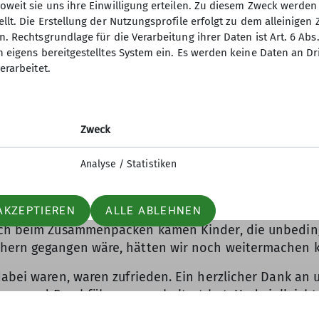
ren Stand aufgestellt. Darauf ausgebreitet verschiede
oweit sie uns ihre Einwilligung erteilen. Zu diesem Zweck werde
n Wismutreviere. Als ob das Wetter uns auf die Schulte
llt. Die Erstellung der Nutzungsprofile erfolgt zu dem alleinigen 
. Rechtsgrundlage für die Verarbeitung ihrer Daten ist Art. 6 Abs. 
n eigens bereitgestelltes System ein. Es werden keine Daten an D
inische Familien, z.Z. zu Hause in Lusan. Christin wa
erarbeitet.
ja noga v storonu -levaja noga verch = rechter Fuß zu
Mal war sie fast ganz oben. Anna - Saskia und Naya s
en, ohne ein Foto zu machen. Was aber doch gelang, al
Zweck
ste führten. Die Hüpfburg erfreute sich besonders bei
glied, fand Beschäftigung. Mittags wurde es etwas ruh
Analyse / Statistiken
ißig gerutscht. Gregor und Stefan mussten sich eine P
eder mehr Kinder. Ab und zu fragten Eltern oder Groß
erklärte, dass interessierte Kinder einfach mal vorb
AKZEPTIEREN
ALLE ABLEHNEN
Noch beim Zusammenpacken kamen Kinder, die unbedin
chern gegangen wäre, hätten wir noch weitermachen 
dabei waren, waren zufrieden. Ein herzlicher Dank an
tung und Durchführung geschultert hat. Und vielleicht