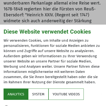
wunderbaren Parkanlage allemal eine Reise wert.
1678-1848 regierten hier die Fürsten von Reuß-
Ebersdorf: "Heinrich XXIV. (Regent seit 1747)
widmete sich auch anderweitig der Stärkung
seiner Grafschaft. Seine Tochter Auguste galt als
Diese Website verwendet Cookies
eine der schönsten Frauen ihrer Zeit. 1775 bekam
der Maler Johann Heinrich Tischbein für 100
Wir verwenden Cookies, um Inhalte und Anzeigen zu
Gulden den Auftrag, sie in einem Gemälde als
personalisieren, Funktionen für soziale Medien anbieten zu
Artemisia darzustellen. Sie heiratete am 13. Juni
können und Zugriffe auf unsere Website zu analysieren.
1777 in Ebersdorf Erbprinz Franz von Sachsen –
Außerdem geben wir Informationen zu Ihrer Verwendung
unserer Website an unsere Partner für soziale Medien,
Coburg - Saalfeld, der das Gemälde für 400
Werbung und Analysen weiter. Unsere Partner führen diese
Gulden erworben hatte. Auguste wurde zur
Informationen möglicherweise mit weiteren Daten
Stammmutter der Coburger Dynastie. Ihr Sohn
zusammen, die Sie ihnen bereitgestellt haben oder die sie
Leopold war der erste König der Belgier. Sie war
im Rahmen Ihrer Nutzung der Dienste gesammelt haben.
auch die Großmutter mütterlicherseits der
britischen Königin Victoria" (Wikipedia).
ANALYTICS
SYSTEM
YOUTUBE VIDEOS
Gleichzeitig prägen Ebersdorf die Gebäude der
Herrnhuter Brüdergemeine. Die Herrnhuter, deren