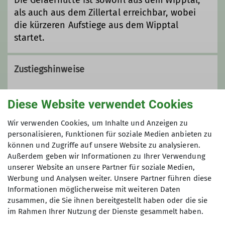
Die Geraerhütte ist sowohl aus dem Wipptal,
als auch aus dem Zillertal erreichbar, wobei
die kürzeren Aufstiege aus dem Wipptal
startet.
Zustiegshinweise
Mehr Zustiegshinweise gibt es
Diese Website verwendet Cookies
auf:
https://www.geraerhuette.at/der-weg-zu-
uns/
Wir verwenden Cookies, um Inhalte und Anzeigen zu
personalisieren, Funktionen für soziale Medien anbieten zu
können und Zugriffe auf unsere Website zu analysieren.
Verantwortliche Person(en)
Außerdem geben wir Informationen zu Ihrer Verwendung
unserer Website an unsere Partner für soziale Medien,
Hüttenwirt*in: Arthur Lanthaler
Werbung und Analysen weiter. Unsere Partner führen diese
Informationen möglicherweise mit weiteren Daten
zusammen, die Sie ihnen bereitgestellt haben oder die sie
im Rahmen Ihrer Nutzung der Dienste gesammelt haben.